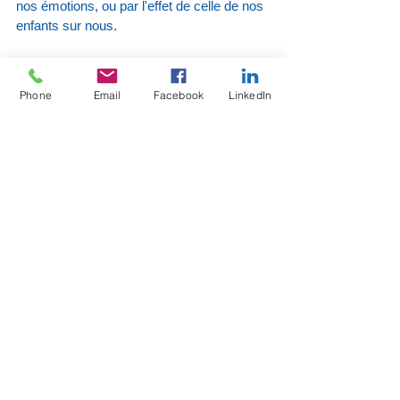
nos émotions, ou par l'effet de celle de nos 
enfants sur nous.
Ce STOP Vittozien passe par un retour à 
la Réceptivité, aux sensations que nous 
Phone
Email
Facebook
LinkedIn
recevons par notre corps et qui arrêtent un 
instant l'emballement du cerveau.
Cliquez ici pour voir d'autres articles 
similaires
#Vittoz
#neurologie
Voir tout
Posts récents