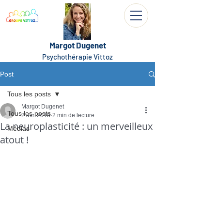
Margot Dugenet
Psychothérapie Vittoz
Post
Tous les posts
Margot Dugenet
Tous les posts
2 avr. 2018
2 min de lecture
La neuroplasticité : un merveilleux
Médias
atout !