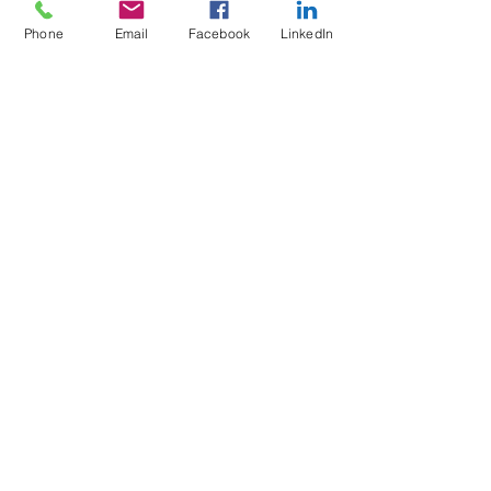
(cliquez dessus)
Phone
Email
Facebook
LinkedIn
Nos
Cahiers Vittoz enfants
chez Larousse
Participation éditoriale