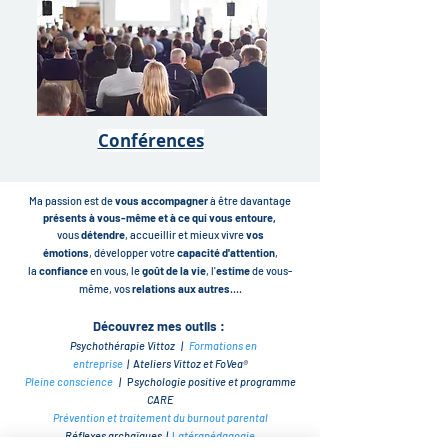
Conférences
Ma passion est de
vous accompagner
à
être davantage
présents
à vous-même et à ce qui vous entoure,
vous
détendre
, accueillir et mieux vivre
vos
émotions
,
développer votre
capacité d'attention
,
la
confiance
en vous, le
goût de la vie
, l'
estime
de vous-
même, vos
relations aux autres
....
Découvrez
mes outils :
Psychot
hérapie Vittoz |
Formations en
entreprise
|
A
teliers Vittoz et FoVea®
Pleine conscience
|
P
sychologie positive
et
programme
CARE
Prévention
et traitement
du burnout parental
Réflexes archaïques |
L
atérapédagogie