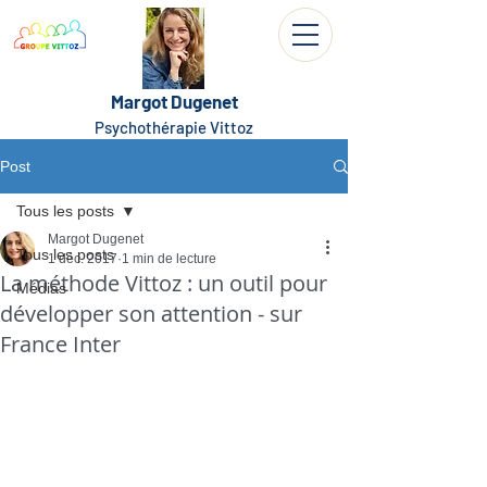
Margot Dugenet
Psychothérapie Vittoz
Post
Tous les posts
Margot Dugenet
Tous les posts
1 déc. 2017
1 min de lecture
La méthode Vittoz : un outil pour
Médias
développer son attention - sur
France Inter