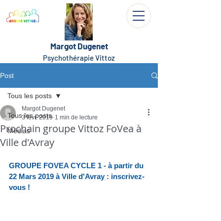
Margot Dugenet
Psychothérapie Vittoz
Post
Tous les posts
Margot Dugenet
Tous les posts
3 févr. 2019
1 min de lecture
Prochain groupe Vittoz FoVea à
Médias
Ville d'Avray
GROUPE FOVEA CYCLE 1 - à partir du 
22 Mars 2019 à Ville d'Avray : 
inscrivez-
vous !