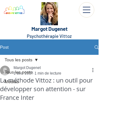
Margot Dugenet
Psychothérapie Vittoz
Post
Tous les posts
Margot Dugenet
Tous les posts
1 déc. 2017
1 min de lecture
La méthode Vittoz : un outil pour
Médias
développer son attention - sur
France Inter